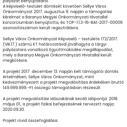
pályázat benyújtásáról.
A képviselő-testület döntését követően Sellye Város
Önkormányzat 2017. augusztus 9. napján a támogatási
kérelmet a Baranya Megyei Önkormányzati Hivatallal
konzorciumban benyújtotta, és TOP-1.1.3-16-BA1-2017-00006
azonosítószámon került regisztrálásra.
Sellye Város Önkormányzat Képviselő – testülete 172/2017.
(VIII.17.) számú KT határozatával jóváhagyta a tárgyi
pályázatara vonatkozó Együttműködési megállapodást,
mely a Baranya Megyei Önkormányzati Hivatallal került
megkötésre.
A projekt 2017. december 13. napján kelt támogatói döntés
értelmében, Sellye Város Önkormányzat, mint
kedvezményezett a projekt megvalósítása érdekében bruttó
149.999.999.-Ft összegű támogatásban részesült.
A projekt megvalósítási időszakának kezdő időpontja: 2018.
május 01., a projekt fizikai befejezésének tervezett napja:
2020.09.30.
Projekt rövid összefoglalása: