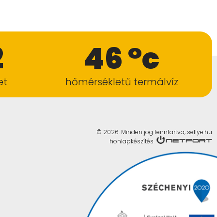
2
46 °c
et
hőmérsékletű termálvíz
© 2026. Minden jog fenntartva, sellye.hu
honlapkészítés