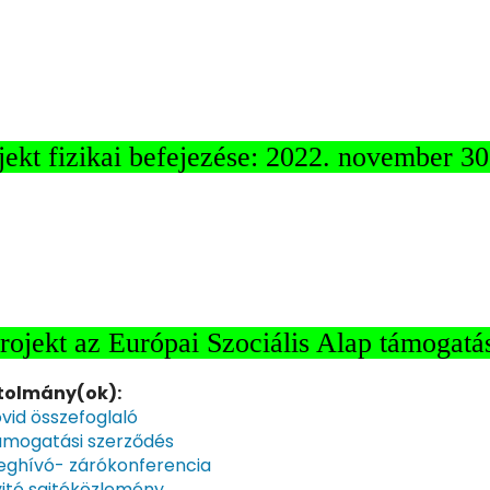
jekt fizikai befejezése: 2022. november 30
rojekt az Európai Szociális Alap támogatá
tolmány(ok):
vid összefoglaló
mogatási szerződés
ghívó- zárókonferencia
itó sajtóközlemény