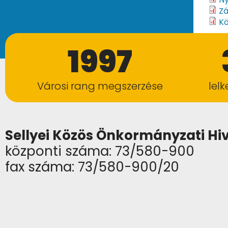
Zá
Kö
1997
Városi rang megszerzése
lel
Sellyei Közös Önkormányzati Hi
központi száma: 73/580-900
fax száma: 73/580-900/20