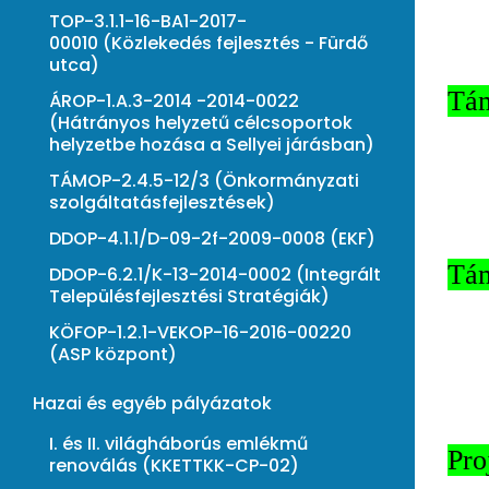
TOP-3.1.1-16-BA1-2017-
00010 (Közlekedés fejlesztés - Fürdő
utca)
Tám
ÁROP-1.A.3-2014 -2014-0022
(Hátrányos helyzetű célcsoportok
helyzetbe hozása a Sellyei járásban)
TÁMOP-2.4.5-12/3 (Önkormányzati
szolgáltatásfejlesztések)
DDOP-4.1.1/D-09-2f-2009-0008 (EKF)
Tám
DDOP-6.2.1/K-13-2014-0002 (Integrált
Településfejlesztési Stratégiák)
KÖFOP-1.2.1-VEKOP-16-2016-00220
(ASP központ)
Hazai és egyéb pályázatok
I. és II. világháborús emlékmű
Pro
renoválás (KKETTKK-CP-02)