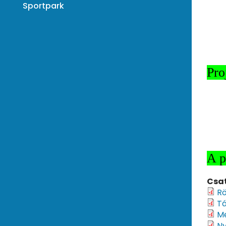
Sportpark
Pro
A p
Csa
Rö
Tá
Me
Ny