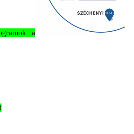
rogramok a
8