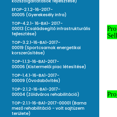
közszolgáltatások fejlesztése)
EFOP-2.1.2-16-2017-
00005 (Gyerekesély infra)
TOP-4.2.1- 16-BA1- 2017-
Pro
00013 (Családsegítő infrastrukturális
fejlesztése)
Sel
TOP-3.2.1-16-BA1-2017-
00019 (Sportcsarnok energetikai
korszerűsítése)
TOP-1.1.3-16-BA1-2017-
00006 (Kistermelői piac létesítése)
TOP-1.4.1-16-BA1-2017-
00009 (Óvodabővítés)
TOP-2.1.2-16-BA1-2017-
Pro
00004 (Zöldváros rehabilitáció)
TOP-2.1.1-16-BA1-2017-00001 (Barna
mező rehabilitáció - volt sajtüzem
területe)