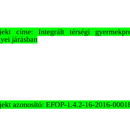
jekt címe: Integrált térségi gyermekp
lyei járásban
jekt azonosító: EFOP-1.4.2-16-2016-0001