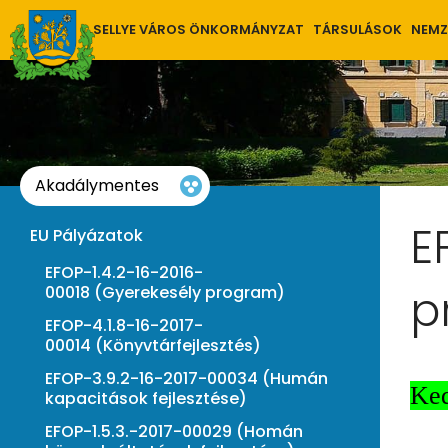
SELLYE VÁROS ÖNKORMÁNYZAT
TÁRSULÁSOK
NEMZ
Akadálymentes
E
EU Pályázatok
EFOP-1.4.2-16-2016-
p
00018 (Gyerekesély program)
EFOP-4.1.8-16-2017-
00014 (Könyvtárfejlesztés)
EFOP-3.9.2-16-2017-00034 (Humán
Ked
kapacitások fejlesztése)
EFOP-1.5.3.-2017-00029 (Homán