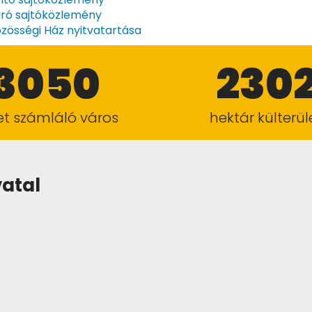
ró sajtóközlemény
zösségi Ház nyitvatartása
3050
230
ket számláló város
hektár külterül
vatal