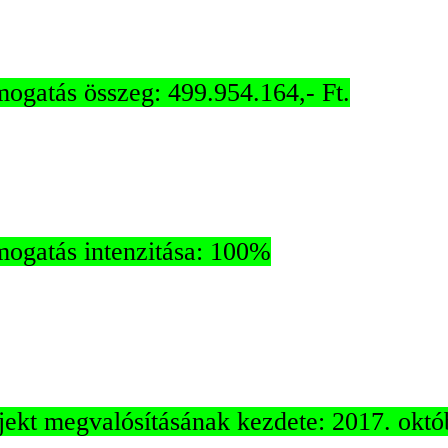
ogatás összeg: 499.954.164,- Ft.
ogatás intenzitása: 100%
jekt megvalósításának kezdete: 2017. októ