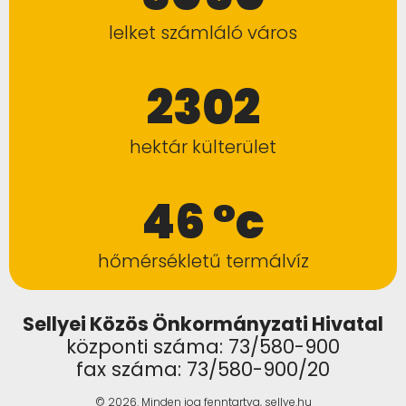
lelket számláló város
2302
hektár külterület
46 °c
hőmérsékletű termálvíz
Sellyei Közös Önkormányzati Hivatal
központi száma: 73/580-900
fax száma: 73/580-900/20
© 2026. Minden jog fenntartva, sellye.hu