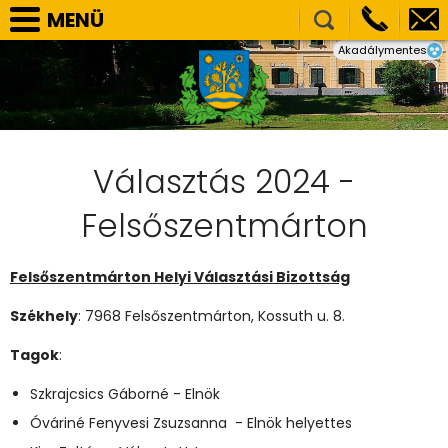
MENÜ
Akadálymentes
SELLYE VÁROS ÖNKORMÁNYZAT
TÁRSULÁSOK
NEMZETISÉGI ÖNKORMÁNYZATOK
HIVATAL
Választás 2024 -
PÁLYÁZATOK, BERUHÁZÁSOK
Felsőszentmárton
KÖZÉRDEKŰ ADATOK
Felsőszentmárton Helyi Választási Bizottság
VÁLASZTÁS
Székhely
: 7968 Felsőszentmárton, Kossuth u. 8.
E-ÜGYINTÉZÉS
Tagok
:
KÉPGALÉRIA
Szkrajcsics Gáborné - Elnök
Óváriné Fenyvesi Zsuzsanna - Elnök helyettes